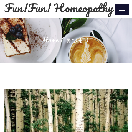
Skip
Fun!Fun! Homeopathy
to
Tog
content
Home
鼻づまり