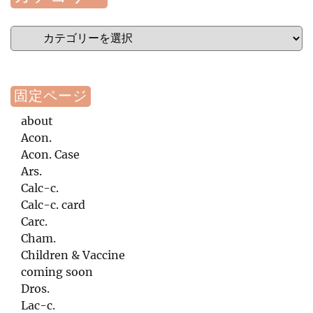
カ
テ
ゴ
リ
ー
固定ページ
about
Acon.
Acon. Case
Ars.
Calc-c.
Calc-c. card
Carc.
Cham.
Children & Vaccine
coming soon
Dros.
Lac-c.