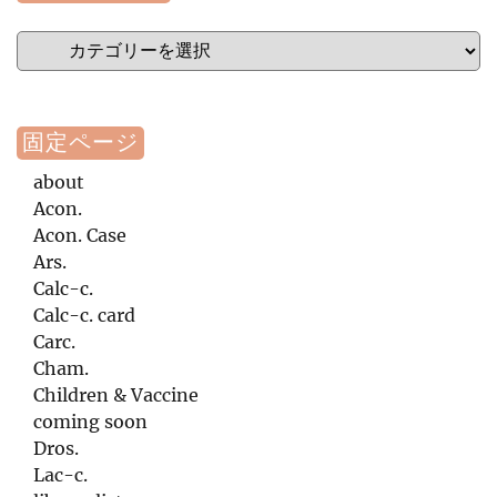
カ
テ
ゴ
リ
ー
固定ページ
about
Acon.
Acon. Case
Ars.
Calc-c.
Calc-c. card
Carc.
Cham.
Children & Vaccine
coming soon
Dros.
Lac-c.