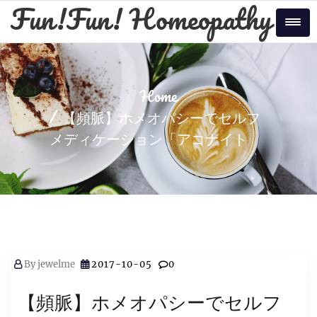
Skip
Fun!Fun! Homeopathy
to
Tog
content
Home
【頻脈】ホメオパシーでセルフ
メディケーション「アコナイト
By
jewelme
2017-10-05
0
【頻脈】ホメオパシーでセルフ